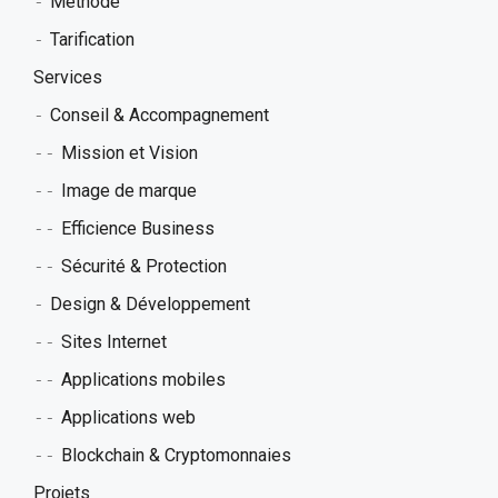
Méthode
Applications mobiles
BLOG
Tarification
Tarification
Applications web
Services
CONTACT
Blockchain & Cryptomonnaies
Conseil & Accompagnement
Mission et Vision
Image de marque
Efficience Business
Sécurité & Protection
Design & Développement
Sites Internet
Applications mobiles
Applications web
Blockchain & Cryptomonnaies
Projets