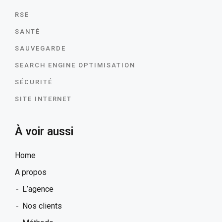
RSE
SANTÉ
SAUVEGARDE
SEARCH ENGINE OPTIMISATION
SÉCURITÉ
SITE INTERNET
HOME
À voir aussi
A PROPOS
Home
A propos
SERVICES
L’agence
L’agence
Nos clients
PROJETS
Sites Web
Nos clients
Processus de Travail