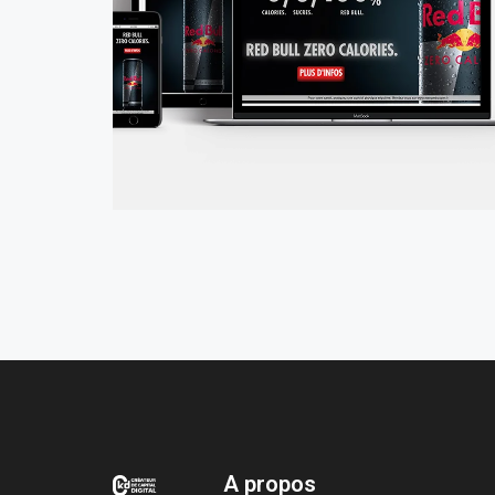
P
A propos