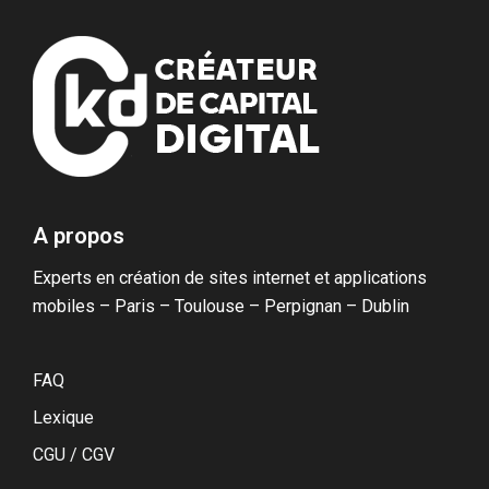
BLOG
Tarification
Applications web
CONTACT
Blockchain & Cryptomonnaies
A propos
Experts en création de sites internet et applications
mobiles – Paris – Toulouse – Perpignan – Dublin
FAQ
Lexique
CGU / CGV