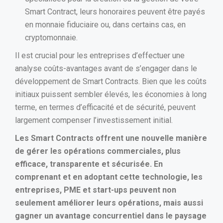
Smart Contract, leurs honoraires peuvent être payés
en monnaie fiduciaire ou, dans certains cas, en
cryptomonnaie.
HOME
Il est crucial pour les entreprises d’effectuer une
analyse coûts-avantages avant de s’engager dans le
A PROPOS
développement de Smart Contracts. Bien que les coûts
initiaux puissent sembler élevés, les économies à long
SERVICES
L’agence
terme, en termes d’efficacité et de sécurité, peuvent
Nos clients
largement compenser l’investissement initial.
PROJETS
Sites Web
Processus de Travail
Les Smart Contracts offrent une nouvelle manière
Applications mobiles
de gérer les opérations commerciales, plus
BLOG
Tarification
efficace, transparente et sécurisée. En
Applications web
comprenant et en adoptant cette technologie, les
CONTACT
Blockchain & Cryptomonnaies
entreprises, PME et start-ups peuvent non
seulement améliorer leurs opérations, mais aussi
gagner un avantage concurrentiel dans le paysage