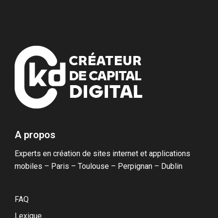
Avec les aidants
Applications mobiles
BLOG
Tarification
Applications web
CONTACT
Blockchain & Cryptomonnaies
A propos
Experts en création de sites internet et applications
mobiles – Paris – Toulouse – Perpignan – Dublin
FAQ
Lexique